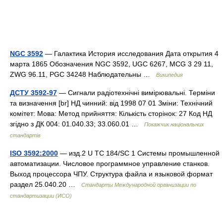
NGC 3592
— Галактика История исследования Дата открытия 4
марта 1865 Обозначения NGC 3592, UGC 6267, MCG 3 29 11,
ZWG 96.11, PGC 34248 Наблюдательны …
Википедия
ДСТУ 3592-97
— Сигнали радіотехнічні вимірювальні. Терміни
та визначення [br] НД чинний: від 1998 07 01 Зміни: Технічний
комітет: Мова: Метод прийняття: Кількість сторінок: 27 Код НД
згідно з ДК 004: 01.040.33; 33.060.01 …
Покажчик національних
стандартів
ISO 3592:2000
— изд.2 U TC 184/SC 1 Системы промышленной
автоматизации. Числовое программное управление станков.
Выход процессора ЧПУ. Структура файла и языковой формат
раздел 25.040.20 …
Стандарты Международной организации по
стандартизации (ИСО)