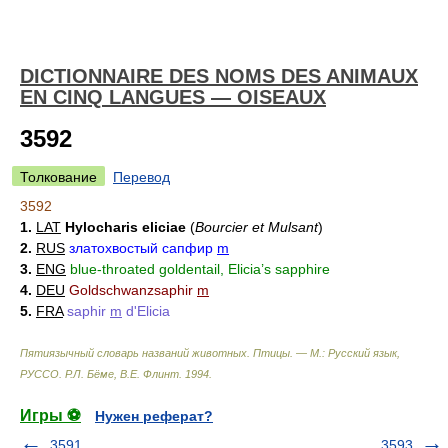
DICTIONNAIRE DES NOMS DES ANIMAUX
EN CINQ LANGUES — OISEAUX
3592
Толкование
Перевод
3592
1.
LAT
Hylocharis eliciae
(
Bourcier et Mulsant
)
2.
RUS
златохвостый сапфир
m
3.
ENG
blue-throated goldentail, Elicia’s sapphire
4.
DEU
Goldschwanzsaphir
m
5.
FRA
saphir
m
d'Elicia
Пятиязычный словарь названий животных. Птицы. — М.: Русский язык,
РУССО
.
Р.Л. Бёме, В.Е. Флинт
.
1994
.
Игры ⚽
Нужен реферат?
3591
3593