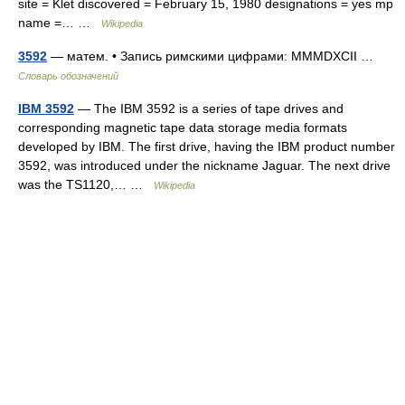
site = Klet discovered = February 15, 1980 designations = yes mp
name =… …
Wikipedia
3592
— матем. • Запись римскими цифрами: MMMDXCII …
Словарь обозначений
IBM 3592
— The IBM 3592 is a series of tape drives and
corresponding magnetic tape data storage media formats
developed by IBM. The first drive, having the IBM product number
3592, was introduced under the nickname Jaguar. The next drive
was the TS1120,… …
Wikipedia