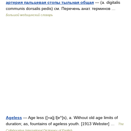
артерия пальцевая стопы тыльная общая
— (a. digitalis
communis dorsalis pedis) см. Перечень анат. терминов …
Большой медицинский словарь
Ageless
— Age less ([=a]j l[e^]s), a. Without old age limits of
duration; as, fountains of ageless youth. [1913 Webster] …
The
Collaborative International Dictionary of English