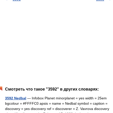
Смотреть что такое "3592" в других словарях:
3592 Nedbal
— Infobox Planet minorplanet = yes width = 25em
bgcolour = #FFFFC0 apsis = name = Nedbal symbol = caption =
discovery = yes discovery ref = discoverer = Z. Vavrova discovery