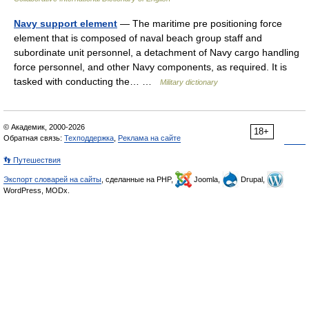
Navy support element
— The maritime pre positioning force
element that is composed of naval beach group staff and
subordinate unit personnel, a detachment of Navy cargo handling
force personnel, and other Navy components, as required. It is
tasked with conducting the… …
Military dictionary
© Академик, 2000-2026
18+
Обратная связь:
Техподдержка
,
Реклама на сайте
👣 Путешествия
Экспорт словарей на сайты
, сделанные на PHP,
Joomla,
Drupal,
WordPress, MODx.